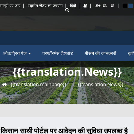
ामग्री पर जाएं
स्क्रीन रीडर का उपयोग
हिंदी
लोकप्रिय पेज
परफॉरमेंस डैशबोर्ड
मौसम की जानकारी
कृष
{{translation.News}}
{{translation.mainpage}}
{{translation.News}}
 किसान साथी पोर्टल पर आवेदन की सुविधा उपलब्ध है