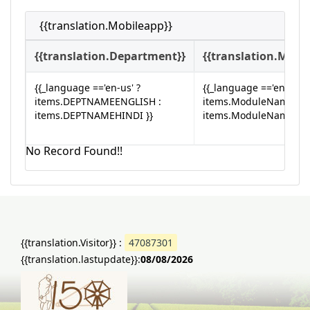
{{translation.Mobileapp}}
{{translation.Department}}
{{translation.Modu
{{_language =='en-us' ?
{{_language =='en-us' ?
items.DEPTNAMEENGLISH :
items.ModuleNameEn 
items.DEPTNAMEHINDI }}
items.ModuleNameHi }
No Record Found!!
{{translation.Visitor}} :
47087301
{{translation.lastupdate}}:
08/08/2026