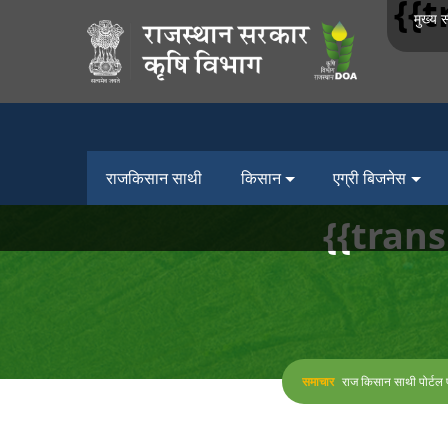
{{t
Previous
मुख्य स
राजकिसान साथी
किसान
एग्री बिजनेस
{{tran
समाचार
राज किसान साथी पोर्टल 