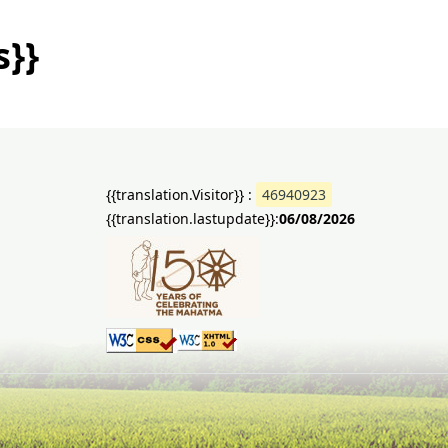
s}}
{{translation.Visitor}} :
46940923
{{translation.lastupdate}}:
06/08/2026