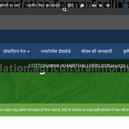
ranslation.FarmerFaciliti
ामग्री पर जाएं
स्क्रीन रीडर का उपयोग
हिंदी
लोकप्रिय पेज
परफॉरमेंस डैशबोर्ड
मौसम की जानकारी
कृष
slation.agriculturalinform
COTTON/कपास (KHAIRTHAL) 6500.00 Rate/Qtl | CUMM
पर अनुदान हेतु आवेदन ऑनलाइन ही किया जाता है, कोई भी दस्तावेज या फाइल कृषि कार्यालय में जमा नहीं कर